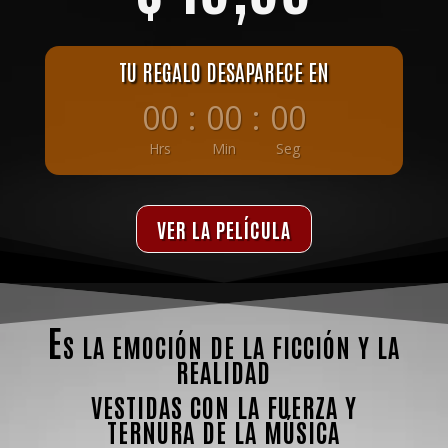
TU REGALO DESAPARECE EN
00
:
00
:
00
Hrs
Min
Seg
VER LA PELÍCULA
Es la emoción de la ficción y la
realidad
vestidas con la fuerza y
ternura de la música