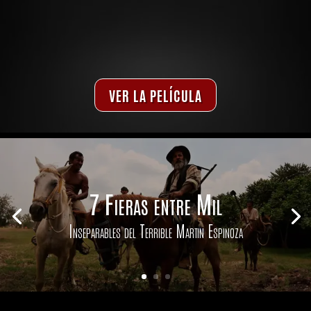
Acceso EXCLUSIVO didposnible en
TV, ANDROID, PC y TABLET
VER LA PELÍCULA
7 Fieras entre Mil
Inseparables del Terrible Martin Espinoza