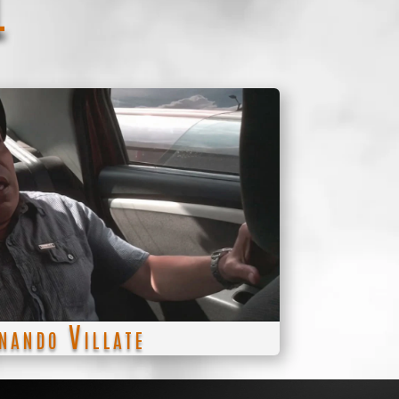
ando Villate
e Cine, televisión y teatro que ha
ria en los escenarios de Colombia y
nocimiento por su papel en la serie
" como Edigio "Todo mundo".
nando Villate