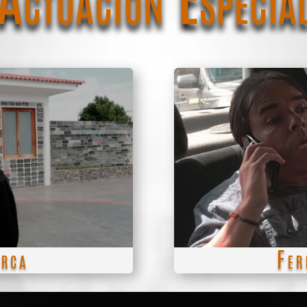
marca
Fern
cia italo-venezolana,
, la televisión y el
Actor colombiano d
nto gracias a su
forjado su trayecto
elas como "Por estas
Venezuela. Ganó reco
 las vuelve locas" y
"Las Juanas
arca
Fer