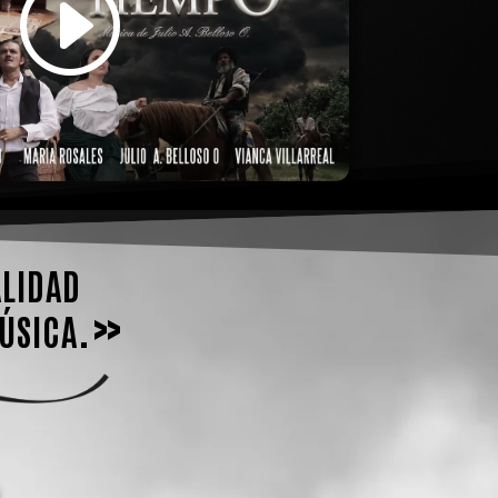
alidad
música.»
l