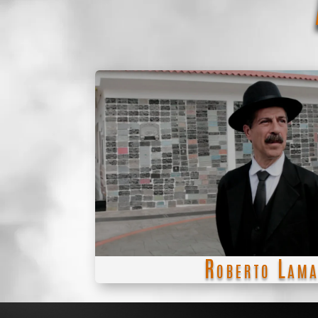
Roberto La
Este distinguido actor, de ascenden
dejó su huella en el mundo del cine
teatro. Se ganó el reconocimie
participación en exitosas telenov
calles", "La vida entera", "El amor
"Cosita rica".
Roberto Lam