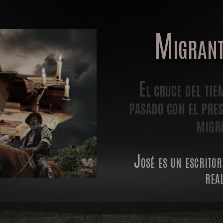
Migrant
El cruce del tie
pasado con el pre
migra
José es un escritor
rea