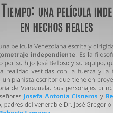
Tiempo: una película ind
en hechos reales
na pelicula Venezolana escrita y dirigida
gometraje independiente
. Es la filoso
o por su hijo José Belloso y su equipo, q
la realidad vestidas con la fuerza y la
 un pianista escritor que tiene en proyec
oria de Venezuela. Sus personajes princ
 señores
Josefa Antonia Cisneros
y
Be
, padres del venerable Dr. José Gregori
Roberto Lamarca
.