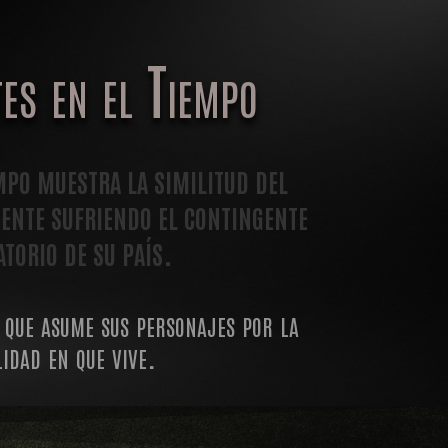
es en el Tiempo
mpo muestra la similitud del
sente sufriendo el contingente
torio de su país.
 que asume sus personajes por la
lidad en que vive.